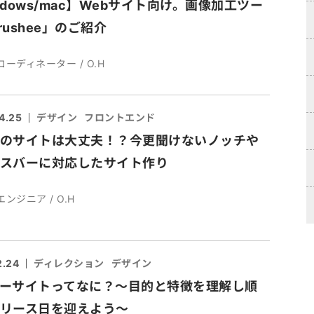
ndows/mac】Webサイト向け。画像加工ツー
rushee」のご紹介
コーディネーター / O.H
4.25
デザイン
フロントエンド
のサイトは大丈夫！？今更聞けないノッチや
スバーに対応したサイト作り
エンジニア / O.H
2.24
ディレクション
デザイン
ーサイトってなに？～目的と特徴を理解し順
リース日を迎えよう～