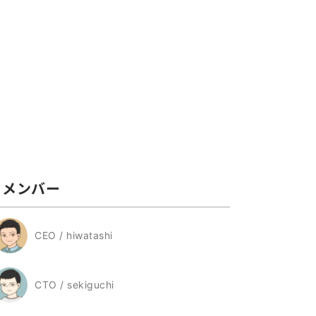
メンバー
CEO / hiwatashi
CTO / sekiguchi