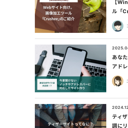
【Wi
ル「C
2025.0
あなた
アドレ
2024.1
ティザ
調にリ