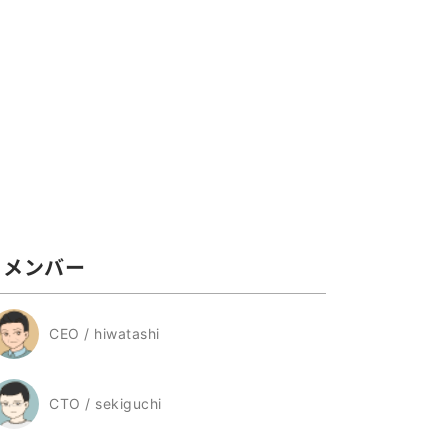
メンバー
CEO / hiwatashi
CTO / sekiguchi