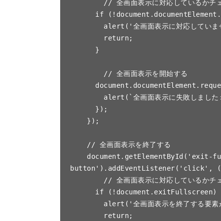
        // 全画面表示に対応しているかチェック

      if (!document.documentElement.requestFullscreen) {

        alert('全画面表示に対応していません。');

        return;

      }

        // 全画面表示を開始する

      document.documentElement.requestFullscreen().catch(error => {

        alert(`全画面表示に失敗しました: ${error.message}`);

      });

    });

    // 全画面表示を終了する

    document.getElementById('exit-fullscreen-
button').addEventListener('click', (
        // 全画面表示に対応しているかチェック

      if (!document.exitFullscreen) {

        alert('全画面表示を終了する要素が見つかりませんでした。');

        return;
