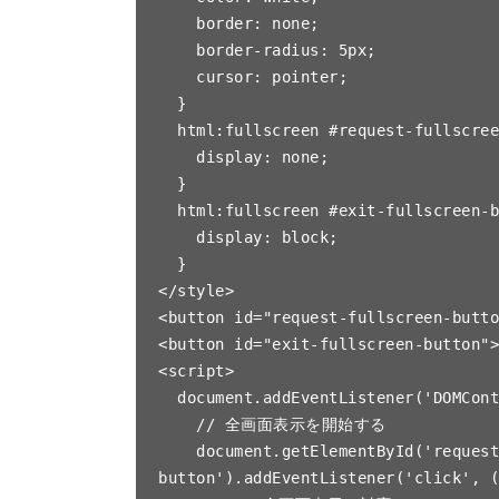
    border: none;

    border-radius: 5px;

    cursor: pointer;

  }

  html:fullscreen #request-fullscreen-button {

    display: none;

  }

  html:fullscreen #exit-fullscreen-button {

    display: block;

  }

</style>

<button id="request-fullscreen-b
<button id="exit-fullscreen-butt
<script>

  document.addEventListener('DOMContentLoaded', () => {

    // 全画面表示を開始する

    document.getElementById('request-fullscreen-
button').addEventListener('click', (