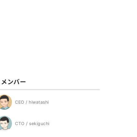
メンバー
CEO / hiwatashi
CTO / sekiguchi