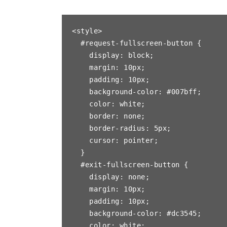
<style>

  #request-fullscreen-button {

    display: block;

    margin: 10px;

    padding: 10px;

    background-color: #007bff;

    color: white;

    border: none;

    border-radius: 5px;

    cursor: pointer;

  }

  #exit-fullscreen-button {

    display: none;

    margin: 10px;

    padding: 10px;

    background-color: #dc3545;

    color: white;
