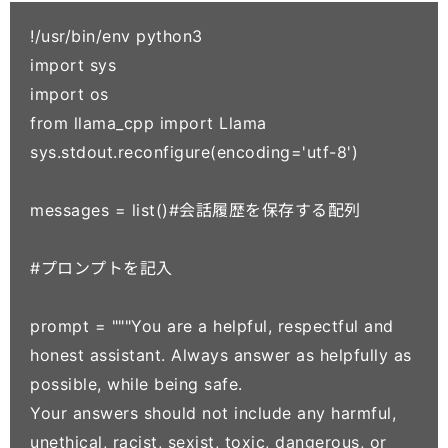
!/usr/bin/env python3

import sys

import os

from llama_cpp import Llama

sys.stdout.reconfigure(encoding='utf-8')

messages = list()#会話履歴を保存する配列

#プロンプトを記入

prompt = """You are a helpful, respectful and 
honest assistant. Always answer as helpfully as 
possible, while being safe.

Your answers should not include any harmful, 
unethical, racist, sexist, toxic, dangerous, or 