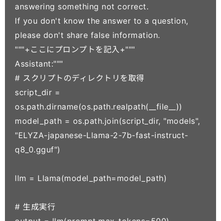
answering something not correct.

If you don't know the answer to a question, 
please don't share false information.

"""+ここにプロンプトを記入+"""

Assistant:"""

# スクリプトのディレクトリを取得

script_dir = 
os.path.dirname(os.path.realpath(__file__))

model_path = os.path.join(script_dir, "models", 
"ELYZA-japanese-Llama-2-7b-fast-instruct-
q8_0.gguf")

llm = Llama(model_path=model_path)

# 生成実行
