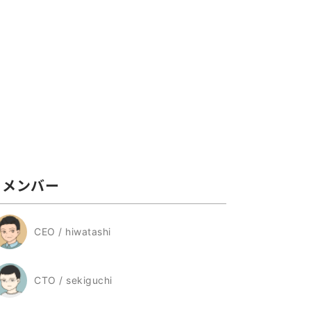
メンバー
CEO / hiwatashi
CTO / sekiguchi