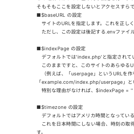
そもそもここを設定しないとアクセスすら
■$baseURL
の設定
サイトのURLを指定します。これを正し
ただし、この設定は後記する.envファイ
■$indexPage
の設定
デフォルトでは'index.php'と指定され
このままですと、このサイトのあらゆるURLに
（例えば、「userpage」というURLを
「example.com/index.php/user
特別な理由がなければ、$indexPage =
■
$timezone
の設定
デフォルトではアメリカ時間となっている
これを日本時間にしない場合、時刻の取得
す。