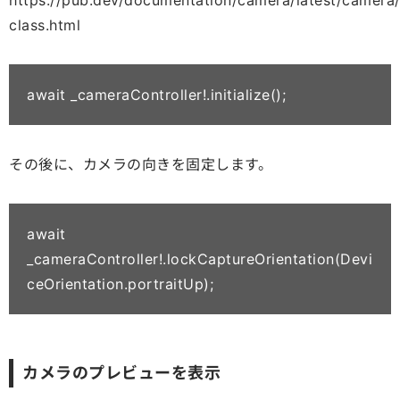
https://pub.dev/documentation/camera/latest/camera
class.html
await _cameraController!.initialize();
その後に、カメラの向きを固定します。
await 
_cameraController!.lockCaptureOrientation(Devi
カメラのプレビューを表示