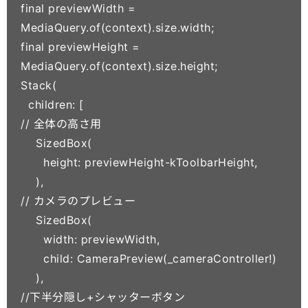
final previewWidth = 
MediaQuery.of(context).size.width;

final previewHeight = 
MediaQuery.of(context).size.height;

Stack(

  children: [

// 全体の高さ用

    SizedBox(

      height: previewHeight-kToolbarHeight,

    ),

// カメラのプレビュー

    SizedBox(

      width: previewWidth,

      child: CameraPreview(_cameraController!)

    ),

//下半分隠し+シャッターボタン
