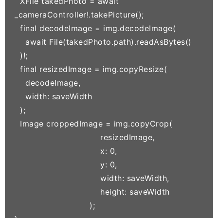
  XFile takedPhoto = await 
_cameraController!.takePicture();

  final decodeImage = img.decodeImage(

    await File(takedPhoto.path).readAsBytes()

  )!;

  final resizedImage = img.copyResize(

    decodeImage,

    width: saveWidth

  );

  Image croppedImage = img.copyCrop(

                                resizedImage,

                                x: 0,

                                y: 0,

                                width: saveWidth,

                                height: saveWidth

                            );
