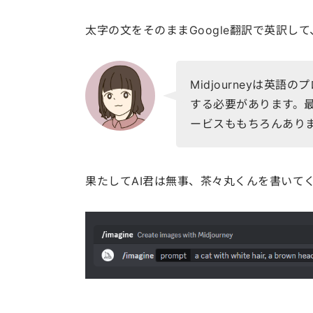
太字の文をそのままGoogle翻訳で英訳して、
Midjourneyは英
する必要があります。
ービスももちろんあり
果たしてAI君は無事、茶々丸くんを書いて