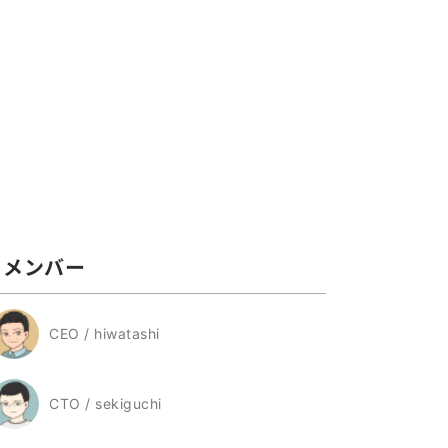
メンバー
CEO / hiwatashi
CTO / sekiguchi