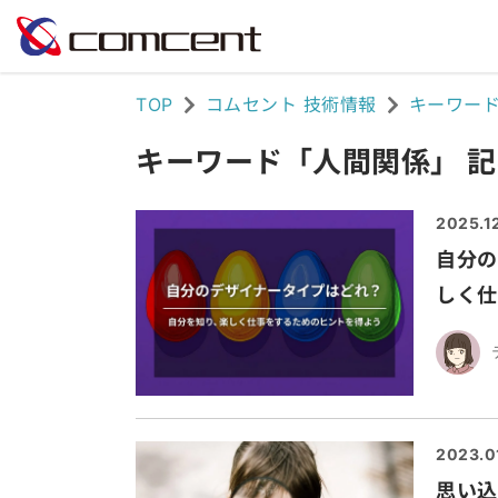
TOP
コムセント 技術情報
キーワー
キーワード「人間関係」 
2025.1
自分の
しく仕
2023.0
思い込