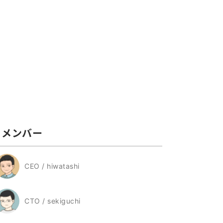
メンバー
CEO / hiwatashi
CTO / sekiguchi